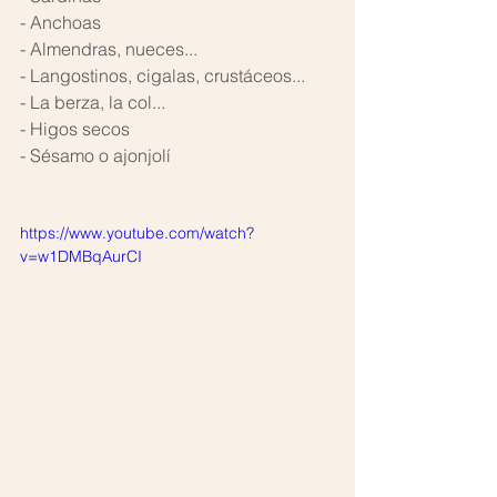
- Anchoas 
- Almendras, nueces... 
- Langostinos, cigalas, crustáceos... 
- La berza, la col... 
- Higos secos 
- Sésamo o ajonjolí 
https://www.youtube.com/watch?
v=w1DMBqAurCI