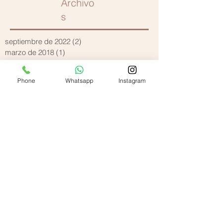
Archivo
s
septiembre de 2022
(2)
2 entradas
marzo de 2018
(1)
1 entrada
diciembre de 2017
(1)
1 entrada
octubre de 2017
(1)
1 entrada
Phone
Whatsapp
Instagram
septiembre de 2017
(2)
2 entradas
junio de 2017
(1)
1 entrada
mayo de 2017
(1)
1 entrada
abril de 2017
(1)
1 entrada
marzo de 2017
(1)
1 entrada
diciembre de 2016
(1)
1 entrada
noviembre de 2016
(2)
2 entradas
octubre de 2016
(2)
2 entradas
septiembre de 2016
(1)
1 entrada
julio de 2016
(2)
2 entradas
marzo de 2016
(1)
1 entrada
febrero de 2016
(2)
2 entradas
diciembre de 2015
(1)
1 entrada