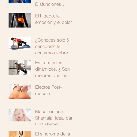
Disfunciones
Temporomandibular
El hígado, la
es
emoción y el dolor
¿Conoces solo 5
sentidos? Te
contamos sobre
uno más: La
Estiramientos
propiocepción
dinámicos, ¿ Son
mejores qué los
estáticos?
Efectos Post-
masaje
Masaje infantil
Shantala: Ideal para
ti y tu bebé.
El síndrome de la