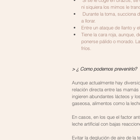
 Si se le coge en brazos, se calma durante algunos minutos, pero después vuelve a llorar y 
ni siquiera los mimos le tranq
 Durante la toma, succiona durante algunos minutos, pero después deja el pezón y rompe 
a llorar.
Entre un ataque de llanto y el
Tiene la cara roja, aunque, 
ponerse pálido o morado. La
fríos.
> ¿ Como podemos prevenirlo?
Aunque actualmente hay diversid
relación directa entre las mamá
ingieren abundantes lácteos y los
gaseosa, alimentos como la lechuga
En casos, en los que el factor an
leche artificial con bajas reacci
Evitar la deglución de aire de la 