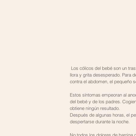
 Los cólicos del bebé son un trastorno muy típico de los lactantes. El niño se muestra agitado, 
llora y grita desesperado. Para d
contra el abdomen, el pequeño se
Estos síntomas empeoran al anoc
del bebé y de los padres. Cogien
obtiene ningún resultado. 
Después de algunas horas, el peq
despertarse durante la noche.
No todos los dolores de barriga 