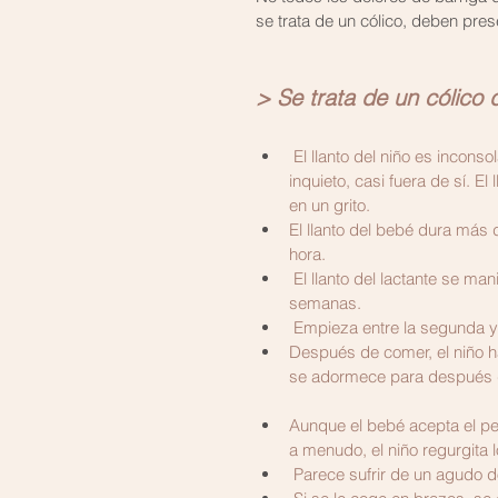
se trata de un cólico, deben pres
> Se trata de un cólico d
El llanto del niño es incons
inquieto, casi fuera de sí. E
en un grito.
El llanto del bebé dura más 
hora.
 El llanto del lactante se manifiesta todos los días y se prolonga durante más de tres 
semanas.
 Empieza entre la segunda y
Después de comer, el niño ha
se adormece para después d
Aunque el bebé acepta el pe
a menudo, el niño re​gurgita 
 Parece sufrir de un agudo d