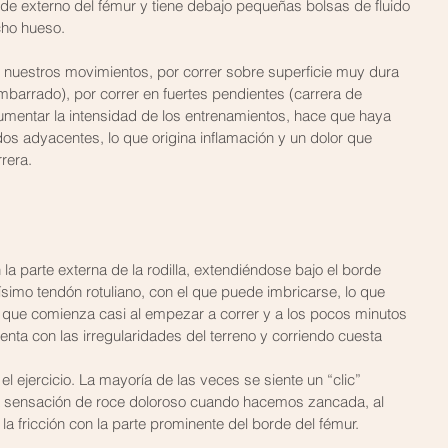
orde externo del fémur y tiene debajo pequeñas bolsas de fluido 
cho hueso.
 nuestros movimientos, por correr sobre superficie muy dura 
mbarrado), por correr en fuertes pendientes (carrera de 
umentar la intensidad de los entrenamientos, hace que haya 
tejidos adyacentes, lo que origina inflamación y un dolor que 
rrera.
 la parte externa de la rodilla, extendiéndose bajo el borde 
mísimo tendón rotuliano, con el que puede imbricarse, lo que 
or que comienza casi al empezar a correr y a los pocos minutos 
nta con las irregularidades del terreno y corriendo cuesta 
l ejercicio. La mayoría de las veces se siente un “clic” 
a sensación de roce doloroso cuando hacemos zancada, al 
r la fricción con la parte prominente del borde del fémur.