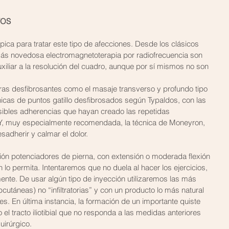
VOS
ica para tratar este tipo de afecciones. Desde los clásicos 
a más novedosa electromagnetoterapia por radiofrecuencia son 
xiliar a la resolución del cuadro, aunque por sí mismos no son 
as desfibrosantes como el masaje transverso y profundo tipo 
cas de puntos gatillo desfibrosados según Typaldos, con las 
bles adherencias que hayan creado las repetidas 
al. Y, muy especialmente recomendada, la técnica de Moneyron, 
sadherir y calmar el dolor.
sión potenciadores de pierna, con extensión o moderada flexión 
 lo permita. Intentaremos que no duela al hacer los ejercicios, 
nte. De usar algún tipo de inyección utilizaremos las más 
cutáneas) no “infiltratorias” y con un producto lo más natural 
es. En última instancia, la formación de un importante quiste 
 el tracto iliotibial que no responda a las medidas anteriores 
uirúrgico.