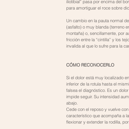
iliotibial” pasa por encima del b
para amortiguar el roce sobre di
Un cambio en la pauta normal de
(asfalto) o muy blanda (terreno e
montaña) o, sencillamente, por a
fricción entre la “cintilla” y los 
invalida al que lo sufre para la ca
CÓMO RECONOCERLO
Si el dolor está muy localizado en
inferior de la rotula hasta el mis
falsea el diagnóstico. Es un dol
impide seguir. Su intensidad aume
abajo.
Cede con el reposo y vuelve con e
característico que acompaña a l
flexionar y extender la rodilla, po