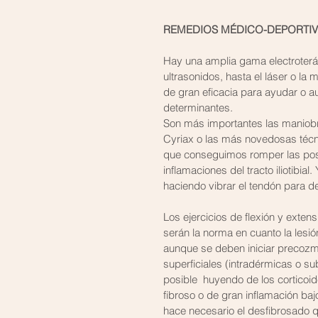
REMEDIOS MÉDICO-DEPORTI
Hay una amplia gama electroteráp
ultrasonidos, hasta el láser o l
de gran eficacia para ayudar o au
determinantes.
Son más importantes las maniobr
Cyriax o las más novedosas técni
que conseguimos romper las posi
inflamaciones del tracto iliotibi
haciendo vibrar el tendón para de
Los ejercicios de flexión y exten
serán la norma en cuanto la lesión
aunque se deben iniciar precozme
superficiales (intradérmicas o sub
posible  huyendo de los corticoid
fibroso o de gran inflamación bajo
hace necesario el desfibrosado q