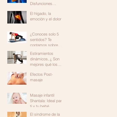
Disfunciones
Temporomandibular
El hígado, la
es
emoción y el dolor
¿Conoces solo 5
sentidos? Te
contamos sobre
uno más: La
Estiramientos
propiocepción
dinámicos, ¿ Son
mejores qué los
estáticos?
Efectos Post-
masaje
Masaje infantil
Shantala: Ideal para
ti y tu bebé.
El síndrome de la