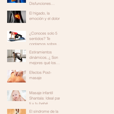
Disfunciones
Temporomandibular
El hígado, la
es
emoción y el dolor
¿Conoces solo 5
sentidos? Te
contamos sobre
uno más: La
Estiramientos
propiocepción
dinámicos, ¿ Son
mejores qué los
estáticos?
Efectos Post-
masaje
Masaje infantil
Shantala: Ideal para
ti y tu bebé.
El síndrome de la