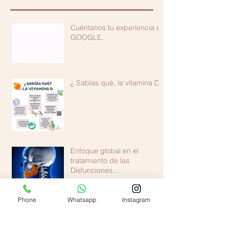
Cuéntanos tu experiencia en
GOOGLE.
¿ Sabías qué, la vitamina D?
Enfoque global en el
tratamiento de las
Disfunciones
Temporomandibulares
Phone
Whatsapp
Instagram
El hígado, la emoción y el
dolor