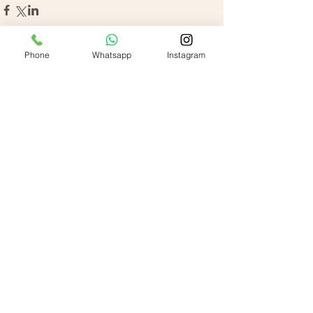
Phone
Whatsapp
Instagram
Comentarios
Escribir un comentario...
Cuéntanos tu experiencia en
GOOGLE.
¿ Sabías qué, la vitamina D?